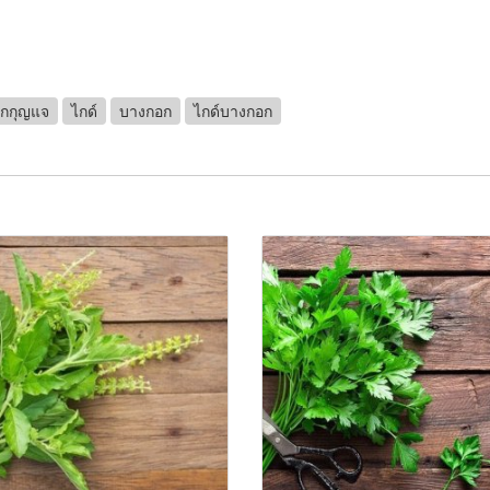
ูกกุญแจ
ไกด์
บางกอก
ไกด์บางกอก