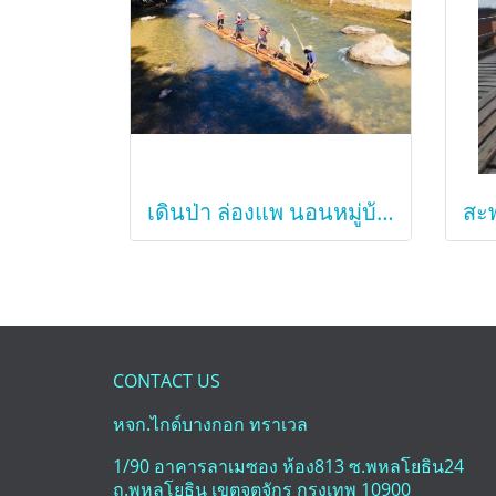
เดินป่า ล่องแพ นอนหมู่บ้านชาวเขา
CONTACT US
หจก.ไกด์บางกอก ทราเวล
1/90 อาคารลาเมซอง ห้อง813 ซ.พหลโยธิน24
ถ.พหลโยธิน เขตจตุจักร กรุงเทพ 10900