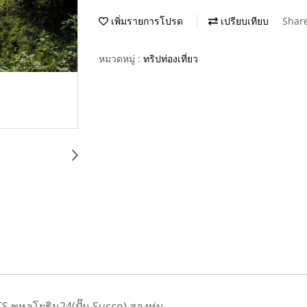
เพิ่มรายการโปรด
เปรียบเทียบ
Shar
หมวดหมู่ :
ทริปท่องเที่ยว
TS พหลโยธิน24(ปั๊ม Succo) สองทุ่ม