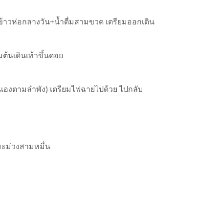
 รับข้าวห่อกลางวัน+น้ำดื่มสามขวด เตรียมออกเดิน
ต้นเดินเท้าขึ้นดอย
กันเองตามลำพัง) เตรียมไฟฉายไปด้วย ไปกลับ
ยมะม่วงสามหมื่น