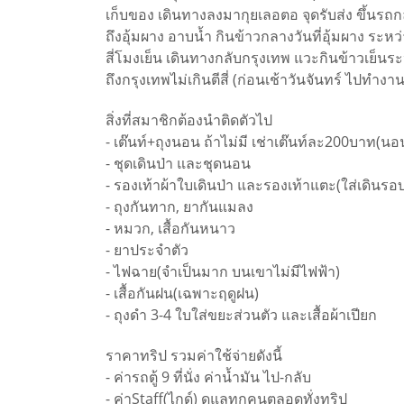
เก็บของ เดินทางลงมากุยเลอตอ จุดรับส่ง ขึ้นรถกล
ถึงอุ้มผาง อาบน้ำ กินข้าวกลางวันที่อุ้มผาง ระหว
สี่โมงเย็น เดินทางกลับกรุงเทพ แวะกินข้าวเย็นร
ถึงกรุงเทพไม่เกินตีสี่ (ก่อนเช้าวันจันทร์ ไปทำงา
สิ่งที่สมาชิกต้องนำติดตัวไป
- เต๊นท์+ถุงนอน ถ้าไม่มี เช่าเต๊นท์ละ200บาท(
- ชุดเดินป่า และชุดนอน
- รองเท้าผ้าใบเดินป่า และรองเท้าแตะ(ใส่เดินรอ
- ถุงกันทาก, ยากันแมลง
- หมวก, เสื้อกันหนาว
- ยาประจำตัว
- ไฟฉาย(จำเป็นมาก บนเขาไม่มีไฟฟ้า)
- เสื้อกันฝน(เฉพาะฤดูฝน)
- ถุงดำ 3-4 ใบใส่ขยะส่วนตัว และเสื้อผ้าเปียก
ราคาทริป รวมค่าใช้จ่ายดังนี้
- ค่ารถตู้ 9 ที่นั่ง ค่าน้ำมัน ไป-กลับ
- ค่าStaff(ไกด์) ดูแลทุกคนตลอดทั่งทริป