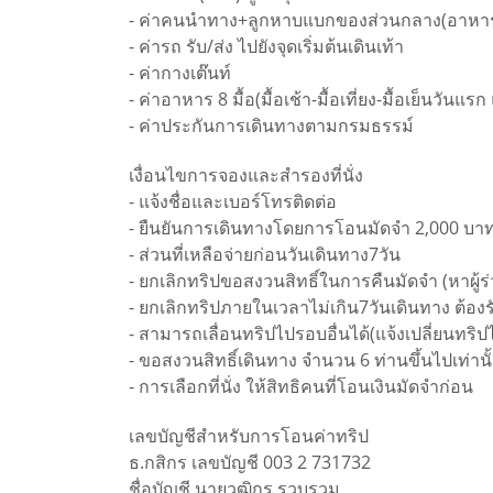
- ค่าคนนำทาง+ลูกหาบแบกของส่วนกลาง(อาหา
- ค่ารถ รับ/ส่ง ไปยังจุดเริ่มต้นเดินเท้า
- ค่ากางเต๊นท์
- ค่าอาหาร 8 มื้อ(มื้อเช้า-มื้อเที่ยง-มื้อเย็นวันแรก
- ค่าประกันการเดินทางตามกรมธรรม์
เงื่อนไขการจองและสำรองที่นั่ง
- แจ้งชื่อและเบอร์โทรติดต่อ
- ยืนยันการเดินทางโดยการโอนมัดจำ 2,000 บา
- ส่วนที่เหลือจ่ายก่อนวันเดินทาง7วัน
- ยกเลิกทริปขอสงวนสิทธิ์ในการคืนมัดจำ (หาผู้ร
- ยกเลิกทริปภายในเวลาไม่เกิน7วันเดินทาง ต้อง
- สามารถเลื่อนทริปไปรอบอื่นได้(แจ้งเปลี่ยนทริปไ
- ขอสงวนสิทธิ์เดินทาง จำนวน 6 ท่านขึ้นไปเท่านั
- การเลือกที่นั่ง ให้สิทธิคนที่โอนเงินมัดจำก่อน
เลขบัญชีสำหรับการโอนค่าทริป
ธ.กสิกร เลขบัญชี 003 2 731732
ชื่อบัญชี นายวุฒิกร รวบรวม