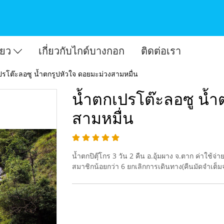
ี่ยว
เกี่ยวกับไกด์บางกอก
ติดต่อเรา
ปรโต๊ะลอซู น้ำตกรูปหัวใจ ดอยมะม่วงสามหมื่น
น้ำตกเปรโต๊ะลอซู น้ำ
สามหมื่น
น้ำตกปิตุ๊โกร 3 วัน 2 คืน อ.อุ้มผาง จ.ตาก ค่าใช้
สมาชิกน้อยกว่า 6 ยกเลิกการเดินทาง(คืนมัดจำเต็