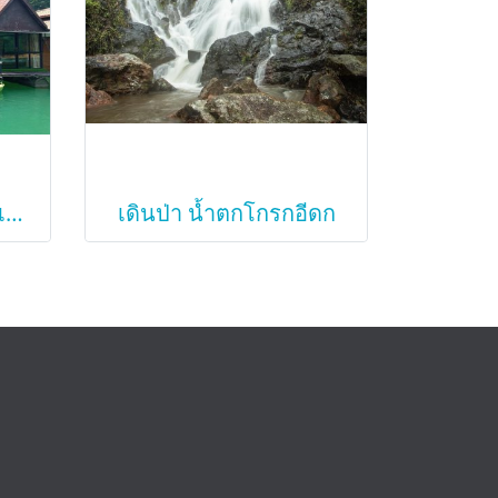
นอนแพ พายเรือคายัค เขื่อนเชี่ยวหลาน กุ้ยหลินเมืองไทย
เดินป่า น้ำตกโกรกอีดก