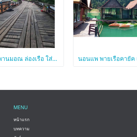
สะพานมอณ ล่องเรือ ใส่บาตรเช้า สังขละบุรี
MENU
หน้าแรก
บทความ