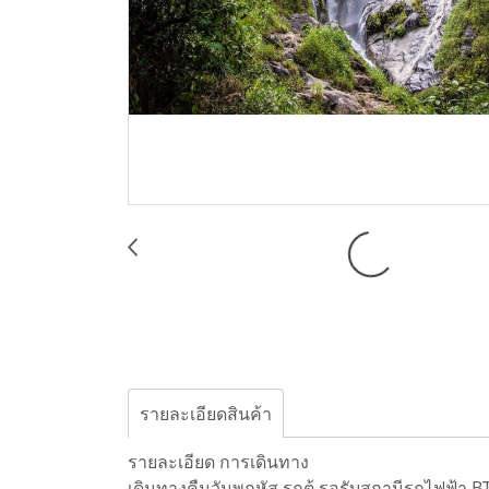
รายละเอียดสินค้า
รายละเอียด การเดินทาง
เดินทางคืนวันพฤหัส รถตู้ รอรับสถานีรถไฟฟ้า B