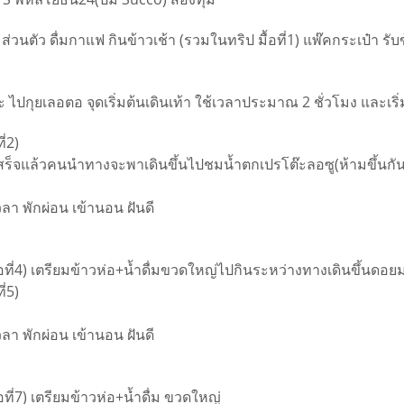
ุระส่วนตัว ดื่มกาแฟ กินข้าวเช้า (รวมในทริป มื้อที่1) แพ๊คกระเป๋า
กุยเลอตอ จุดเริ่มต้นเดินเท้า ใช้เวลาประมาณ 2 ชั่วโมง และเริ่ม
่2)
อง เสร็จแล้วคนนำทางจะพาเดินขึ้นไปชมน้ำตกเปรโต๊ะลอซู(ห้ามขึ้น
เวลา พักผ่อน เข้านอน ฝันดี
ื้อที่4) เตรียมข้าวห่อ+น้ำดื่มขวดใหญ่ไปกินระหว่างทางเดินขึ้นดอ
่5)
เวลา พักผ่อน เข้านอน ฝันดี
อที่7) เตรียมข้าวห่อ+น้ำดื่ม ขวดใหญ่