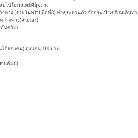
ับไปโฮมสเตย์ที่อุ้มผาง
่างทาง (รวมในทริป มื้อที่8) ทำธุระส่วนตัว จัดกระเป๋าเตรียมเดินท
ะหว่างทาง(จ่ายเอง)
นทันครับ)
นอนได้สองคน) ถุงนอน 100บาท
บๆแค้มป์)