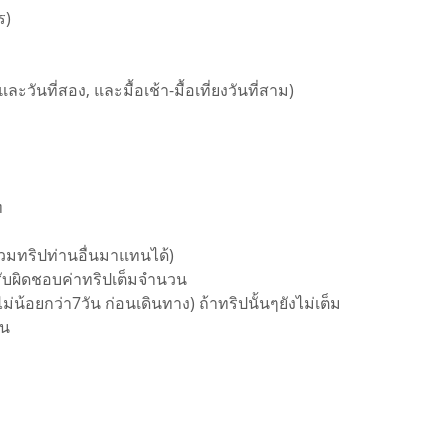
ร)
 และวันที่สอง, และมื้อเช้า-มื้อเที่ยงวันที่สาม)
ท
่วมทริปท่านอื่นมาแทนได้)
รับผิดชอบค่าทริปเต็มจำนวน
ม่น้อยกว่า7วัน ก่อนเดินทาง) ถ้าทริปนั้นๆยังไม่เต็ม
้น