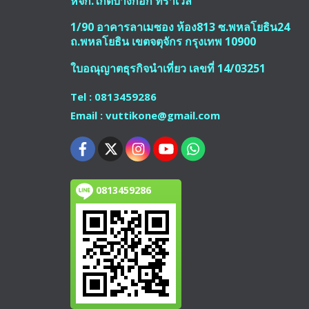
หจก.ไกด์บางกอก ทราเวล
1/90 อาคารลาเมซอง ห้อง813 ซ.พหลโยธิน24
ถ.พหลโยธิน เขตจตุจักร กรุงเทพ 10900
ใบอณุญาตธุรกิจนำเที่ยว เลขที่ 14/03251
Tel : 0813459286
Email : vuttikone@gmail.com
0813459286