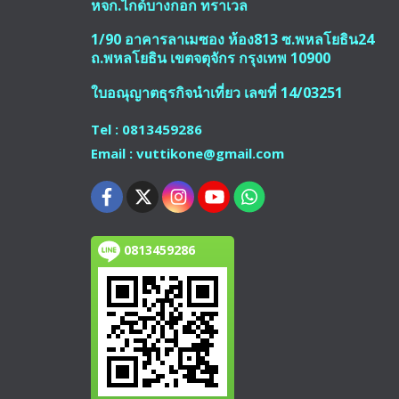
หจก.ไกด์บางกอก ทราเวล
1/90 อาคารลาเมซอง ห้อง813 ซ.พหลโยธิน24
ถ.พหลโยธิน เขตจตุจักร กรุงเทพ 10900
ใบอณุญาตธุรกิจนำเที่ยว เลขที่ 14/03251
Tel : 0813459286
Email : vuttikone@gmail.com
0813459286