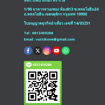
หจก.ไกด์บางกอก ทราเวล
1/90 อาคารลาเมซอง ห้อง813 ซ.พหลโยธิน24
ถ.พหลโยธิน เขตจตุจักร กรุงเทพ 10900
ใบอณุญาตธุรกิจนำเที่ยว เลขที่ 14/03251
Tel : 0813459286
Email : vuttikone@gmail.com
0813459286