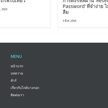
งรถไฟไปเที่ยว
การตั้งรหัสผ่าน 'Rese
Password' ที่จำง่าย ไ
. 2563
ลืม
3 มี.ค. 2564
MENU
หน้าแรก
บทความ
ทัวร์
เกี่ยวกับไกด์บางกอก
ติดต่อเรา