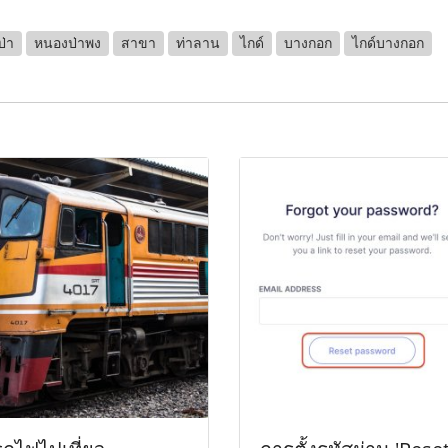
ป่า
หนองป่าพง
สาขา
ท่าลาน
ไกด์
บางกอก
ไกด์บางกอก