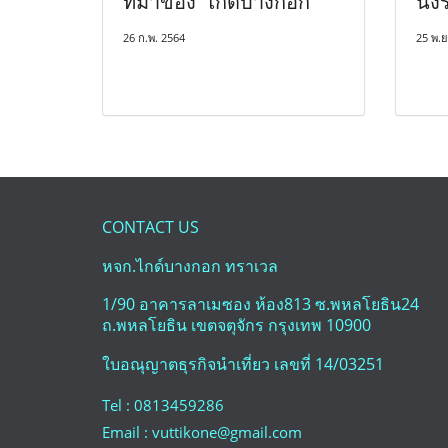
ที่มาของ 'ไกด์บางกอก'
นั่
26 ก.พ. 2564
25 พ.ย
CONTACT US
หจก.ไกด์บางกอก ทราเวล
1/90 อาคารลาเมซอง ห้อง813 ซ.พหลโยธิน24
ถ.พหลโยธิน เขตจตุจักร กรุงเทพ 10900
ใบอณุญาตธุรกิจนำเที่ยว เลขที่ 14/03251
Tel : 0813459286
Email : vuttikone@gmail.com