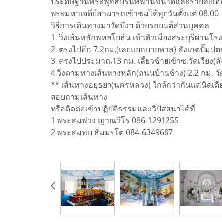
ประดิษฐานพระพุทธปรินิพพานขนาดและรายละเอียดเ
พระมหาเจดีย์สามารถเข้าชมได้ทุกวันตั้งแต่ 08.00 
วิธีการเดินทางมาวัดบึงฯ ด้วยรถยนต์ส่วนบุคคล
1. วิ่งเส้นหลักพหลโยธิน เข้าตัวเมืองสระบุรีผ่านโ
2. ตรงไปอีก 7.2กม.(เลยแยกบายพาส) สังเกตปั๊มปตท
3. ตรงไปประมาณ13 กม. เลี้ยวซ้ายเข้าซ.วัดเวียง(สั
4.วิ่งตามทางเส้นทางหลัก(ถนนบ้านช้าง) 2.2 กม. วั
** เส้นทางอยุธยา(นครหลวง) ใกล้กว่ากันแค่นิดเด
สอบถามเส้นทาง
หรือติดต่อเข้าปฏิบัติธรรมและวิปัสสนาได้ที่
1.พระสมพ่วง ญาณวีโร 086-1291255
2.พระสมทบ ธัมมรโต 084-6349687