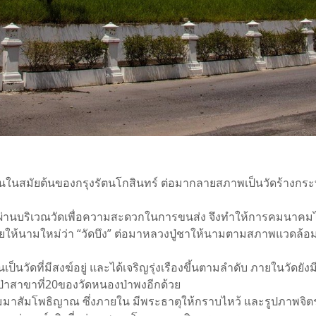
งขึ้นในสมัยต้นของกรุงรัตนโกสินทร์ ต่อมากลายสภาพเป็นวัดร้างกระท
ผ่านบริเวณวัดเพื่อความสะดวกในการขนส่ง จึงทำให้การคมนาคมไป
ยให้นามใหม่ว่า “วัดบึง” ต่อมาหลวงปู่ชาให้นามตามสภาพแวดล้อมของว
็นวัดที่มีสงฆ์อยู่ และได้เจริญรุ่งเรืองขึ้นตามลำดับ ภายในวัดยั
ัดป่าสาขาที่20ของวัดหนองป่าพงอีกด้วย
 สัมมาสัมโพธิญาณ ซึ่งภายใน มีพระธาตุให้กราบไหว้ และรูปภาพจ