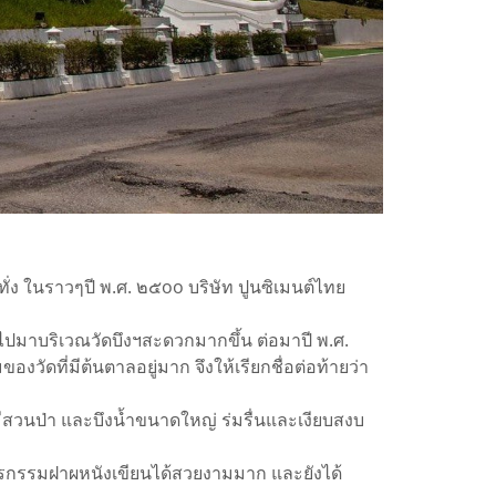
ั่ง ในราวๆปี พ.ศ. ๒๕oo บริษัท ปูนซิเมนต์ไทย
มาบริเวณวัดบึงฯสะดวกมากขึ้น ต่อมาปี พ.ศ.
ัดที่มีต้นตาลอยู่มาก จึงให้เรียกชื่อต่อท้ายว่า
งมีสวนป่า และบึงน้ำขนาดใหญ่ ร่มรื่นและเงียบสงบ
ิตรกรรมฝาผหนังเขียนได้สวยงามมาก และยังได้