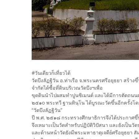
#วันเดียวก็เที่ยวได้
วัดบึงลัฏฐิวัน อ.ท่าเรือ จ.พระนครศรีอยุธยา สร้า
จำกัดได้ซื้อที่ดินบริเวณวัดบึงฯเพื่อ
ขุดดินนำไปผสมทำปูนซิเมนต์ และได้มีการตัดถนน
๒๕๑o พระทวี ฐานทินฺโน ได้บูรณะวัดขึ้นอีกครั้งโด
“วัดบึงลัฏฐิวัน”
ปี พ.ศ. ๒๕๑๘ กระทรวงศึกษาธิการจึงได้ประกาศขึ้นเป
จึงเหมาะเป็นวัดสำหรับปฏิบัติวิปัสนา และยังเป็นว
และด้านหน้าวัดยังมีพระมหาธาตุเจดีย์ศรีอยุธยา