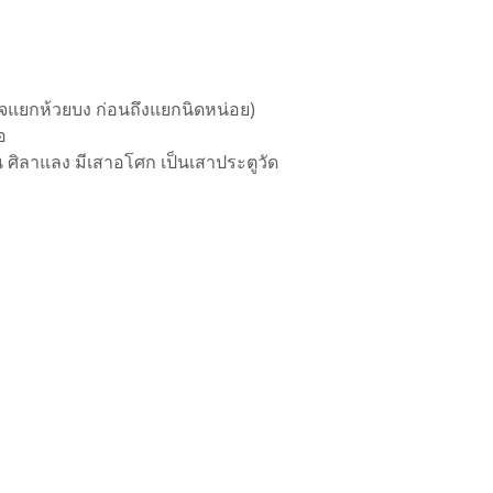
วจแยกห้วยบง ก่อนถึงแยกนิดหน่อย)
อ
็น ศิลาแลง มีเสาอโศก เป็นเสาประตูวัด