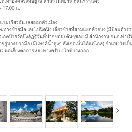
ท่าองค์จริงที่อยู่ ณ สาลวโนทยาน กุสินารานคร
– 17.00 น.
รงแรมเกียวอัน เลยออกตัวเมือง
.ทางซ้ายมือ เลยไปนิดนึง เลี้ยวซ้ายที่สามแยกห้วยบง (มีป้อมตำร
งเกตป้ายวัดบึงลัฏฐิวันที่ปากซอย) ต้นๆซอย มี สำนักงาน กปภ.ท่าเรื
ดอยู่ทางขวามือ (มีแทงค์น้ำสูงๆ สังเกตเห็นได้แต่ไกล) กำแพงวัดเป
ียว แต่เสี่ยงต่อการหลงทางครับ #ไกด์บางกอก