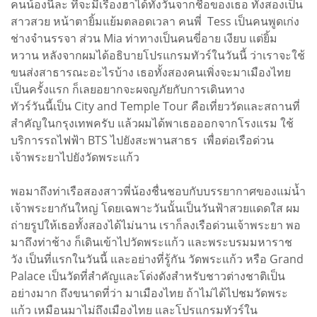
คนน้องนี่ละ ที่จะมีเรื่องฮาได้ทั้งวันจากชื่อของเธอ ทั้งสองเป็น
สาวสวย หน้าตายิ้มแย้มตลอดเวลา คนพี่ Tess เป็นคนพูดเก่ง
ช่างจำนรรจา ส่วน Mia ท่าทางเป็นคนขี่อาย เงียบ แต่ยิ้ม
หวาน หลังจากผมได้อธิบายโปรแกรมทัวร์ในวันนี้ ว่าเราจะใช้
ขนส่งสาธารณะอะไรบ้าง เธอทั้งสองคนเพิ่งจะมาเมืองไทย
เป็นครั้งแรก ก็เลยอยากจะผจญภัยกับการเดินทาง
ทัวร์วันนี้เป็น City and Temple Tour คือเที่ยววัดและสถานที่
สำคัญในกรุงเทพครับ แล้วผมได้พาเธอออกจากโรงแรม ใช้
บริการรถไฟฟ้า BTS ไปยังสะพานสาธร เพื่อต่อเรือด่วน
เจ้าพระยาไปยังวัดพระแก้ว
พอมาถึงท่าเรือสองสาวพี่น้องชื่นชอบกับบรรยากาศของแม่น้ำ
เจ้าพระยากันใหญ่ โดยเฉพาะวันนั้นเป็นวันฟ้าสวยแดดใส ผม
ถ่ายรูปให้เธอทั้งสองได้ไม่นาน เราก็ลงเรือด่วนเจ้าพระยา พอ
มาถึงท่าช้าง ก็เดินเข้าไปวัดพระแก้ว และพระบรมมหาราช
วัง เป็นที่แรกในวันนี้ และอย่างที่รู้กัน วัดพระแก้ว หรือ Grand
Palace เป็นวัดที่สำคัญและโด่งดังสำหรับชาวต่างชาติเป็น
อย่างมาก ถึงขนาดที่ว่า มาเมืองไทย ถ้าไม่ได้ไปชมวัดพระ
แก้ว เหมือนมาไม่ถึงเมืองไทย และโปรแกรมทัวร์ใน