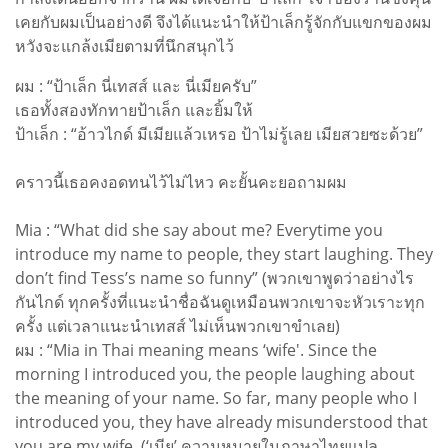
เคยกับผมเป็นอย่างดี จึงได้แนะนำให้ป้าเล็กรู้จักกับแขกของผม
หวังจะแกล้งเมียตามที่นึกสนุกไว้
ผม : “ป้าเล็ก นี่เทสส์ และ นี่เมียครับ”
เธอทั้งสองทักทายป้าเล็ก และยิ้มให้
ป้าเล็ก : “อ้าวไกด์ มีเมียแล้วเหรอ ป้าไม่รู้เลย เมียสวยซะด้วย”
คราวนี้เธอคงอดทนไว้ไม่ไหว คะยั้นคะยอถามผม
Mia : “What did she say about me? Everytime you
introduce my name to people, they start laughing. They
don’t find Tess’s name so funny” (พวกเขาพูดว่าอย่างไร
กันไกด์ ทุกครั้งที่แนะนำชื่อฉันดูเหมือนพวกเขาจะหัวเราะทุก
ครั้ง แต่เวลาแนะนำเทสส์ ไม่เห็นพวกเขาขำเลย)
ผม : “Mia in Thai meaning means ‘wife'. Since the
morning I introduced you, the people laughing about
the meaning of your name. So far, many people who I
introduced you, they have already misunderstood that
you are my wife. (‘เมีย’ ความหมายในภาษาไทยแปล