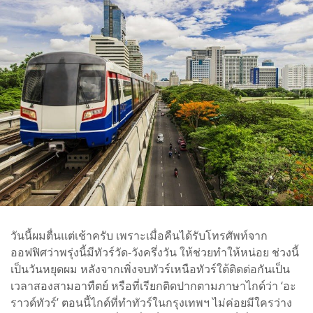
วันนี้ผมตื่นแต่เช้าครับ เพราะเมื่อคืนได้รับโทรศัพท์จาก
ออฟฟิศว่าพรุ่งนี้มีทัวร์วัด-วังครึ่งวัน ให้ช่วยทำให้หน่อย ช่วงนี้
เป็นวันหยุดผม หลังจากเพิ่งจบทัวร์เหนือทัวร์ใต้ติดต่อกันเป็น
เวลาสองสามอาทืตย์ หรือที่เรียกติดปากตามภาษาไกด์ว่า ‘อะ
ราวด์ทัวร์’ ตอนนี้ไกด์ที่ทำทัวร์ในกรุงเทพฯ ไม่ค่อยมีใครว่าง