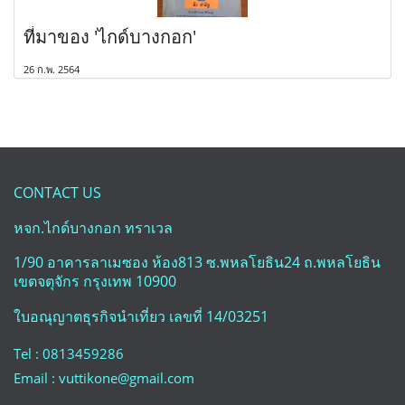
ที่มาของ 'ไกด์บางกอก'
26 ก.พ. 2564
CONTACT US
หจก.ไกด์บางกอก ทราเวล
1/90 อาคารลาเมซอง ห้อง813 ซ.พหลโยธิน24 ถ.พหลโยธิน
เขตจตุจักร กรุงเทพ 10900
ใบอณุญาตธุรกิจนำเที่ยว เลขที่ 14/03251
Tel : 0813459286
Email : vuttikone@gmail.com