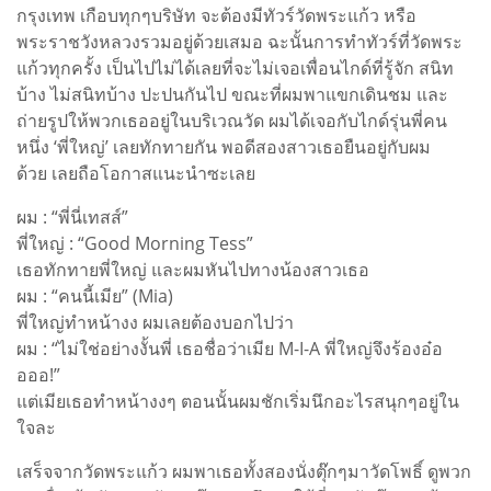
กรุงเทพ เกือบทุกๆบริษัท จะต้องมีทัวร์วัดพระแก้ว หรือ
พระราชวังหลวงรวมอยู่ด้วยเสมอ ฉะนั้นการทำทัวร์ที่วัดพระ
แก้วทุกครั้ง เป็นไปไม่ได้เลยที่จะไม่เจอเพื่อนไกด์ที่รู้จัก สนิท
บ้าง ไม่สนิทบ้าง ปะปนกันไป ขณะที่ผมพาแขกเดินชม และ
ถ่ายรูปให้พวกเธออยู่ในบริเวณวัด ผมได้เจอกับไกด์รุ่นพี่คน
หนึ่ง ‘พี่ใหญ่’ เลยทักทายกัน พอดีสองสาวเธอยืนอยู่กับผม
ด้วย เลยถือโอกาสแนะนำซะเลย
ผม : “พี่นี่เทสส์”
พี่ใหญ่ : “Good Morning Tess”
เธอทักทายพี่ใหญ่ และผมหันไปทางน้องสาวเธอ
ผม : “คนนี้เมีย” (Mia)
พี่ใหญ่ทำหน้างง ผมเลยต้องบอกไปว่า
ผม : “ไม่ใช่อย่างงั้นพี่ เธอชื่อว่าเมีย M-I-A พี่ใหญ่จึงร้องอ๋อ
อออ!”
แต่เมียเธอทำหน้างงๆ ตอนนั้นผมชักเริ่มนึกอะไรสนุกๆอยู่ใน
ใจละ
เสร็จจากวัดพระแก้ว ผมพาเธอทั้งสองนั่งตุ๊กๆมาวัดโพธิ์ ดูพวก