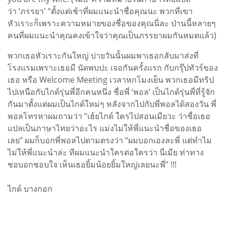
ว่า ‘ภรรยา' “ตั้งแต่เช้าที่ผมแนะนำชื่อคุณนะ พวกที่เขา
หัวเราะก็เพราะความหมายของชื่อของคุณนี่ละ ป่านนี้หลายๆ
คนที่ผมแนะนำคุณคงเข้าใจว่าคุณเป็นภรรยาผมกันหมดแล้ว)
พวกเธอหัวเราะกันใหญ่ บ่ายวันนั้นผมพาเธอกลับมาส่งที่
โรงแรมเพราะเธอมี นัดพบปะ เจอกันครั้งแรก กับกรุ๊ปทัวร์ของ
เธอ หรือ Welcome Meeting เวลาหกโมงเย็น พวกเธอมีทริป
ไปเหนือกับไกด์รุ่นพี่อีกคนหนึ่ง ชื่อพี่ ‘พอล’ เป็นไกด์รุ่นพี่ที่รู้จัก
กันมาตั้งแต่ผมเป็นไกด์ใหม่ๆ หลังจากไปกับพี่พอลได้สองวัน พี่
พอลโทรหาผมถามว่า “เฮ้ยไกด์ ใครไปสอนเมียวะ ว่าชื่อเธอ
แปลเป็นภาษาไทยว่าอะไร แม่งไม่ให้พี่แนะนำชื่อของเธอ
เลย” ผมก็บอกพี่พอลไปตามตรงว่า “ผมบอกเองละพี่ แต่ทำไม
ไม่ให้พี่แนะนำล่ะ ทีผมแนะนำใครต่อใครว่า นี่เมีย ท่าทาง
ชอบอกชอบใจ เห็นเธอยิ้มน้อยยิ้มใหญ่เลยนะพี่” !!!
ไกด์ บางกอก