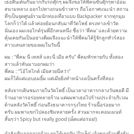
เธอตื่นเต้นกันมากกับรถตุ๊กๆ ผมจึงขอให้พี่คนขับตุ๊กๆพาอ้อม
สนามหลวง ออกไปทางถนนข้าวสาร ถือโอกาศแนะนำ สถาน
ที่ๆเป็นจุดศูนย์รวมนักท่องเที่ยวแบบ Backpacker จากทุกมุม
โลกก็ว่าได้ แล้วค่อยย้อนกลับมาที่วัดโพธ์ ตรงทางเข้าวัด
นั่นเอง ผมเจอไกด์รุ่นพี่อีกคนหนึ่ง ชื่อว่า ‘พี่คม’ และด้วยความ
คุ้นเคยกันเป็นอย่างดีผมจึงแนะนำให้พี่คมได้รู้จักลูกทัวร์สอง
สาวแสนสวยของผมในวันนี้
ผม : “พี่คม นี่ เทสส์ และนี่ เมีย ครับ” พี่คมทักทายกับ ทั้งสอง
สาวแล้วหันมาบอกผมว่า
พี่คม : “โอ้โหไกด์ เมียสวยนี่หว่า”
ผมก็ได้แต่แอบอมยิ้ม แต่เมียยิ่งทำหน้างงเป็นครั้งที่สอง
หลังจากเดินชมภายในวัดโพธิ์ เป็นเวลาอาหารกลางวันพอดี มี
ร้านอาหารอร่อยหลายร้าน แต่ผมพาเธอไปร้านประจำบริเวณ
ด้านหลังวัดโพธิ์ ก่อนถึงธนาคารกรุงไทย ร้านนี้อร่อยมาก
ครับ ผมพาแขกไปลองชิมหลายครั้ง ส่วนมากจะคอมเมนท์
สั้นๆว่า Spicy but really good (เผ็ดแต่อร่อย!)
กำลังเดินออกจากร้าน ผมได้เจอกับ ‘ป้าเล็ก’ เจ้าของร้านซึ่งคุ้น