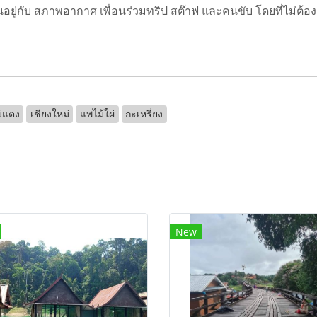
อยู่กับ สภาพอากาศ เพื่อนร่วมทริป สต๊าฟ และคนขับ โดยที่ไม่ต้อง
่แตง
เชียงใหม่
แพไม้ใผ่
กะเหรี่ยง
New