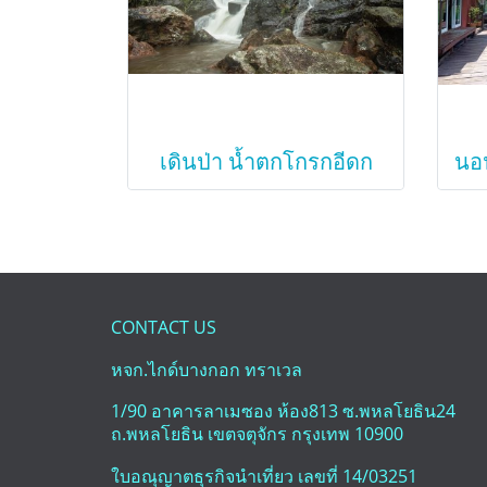
เดินป่า น้ำตกโกรกอีดก
CONTACT US
หจก.ไกด์บางกอก ทราเวล
1/90 อาคารลาเมซอง ห้อง813 ซ.พหลโยธิน24
ถ.พหลโยธิน เขตจตุจักร กรุงเทพ 10900
ใบอณุญาตธุรกิจนำเที่ยว เลขที่ 14/03251