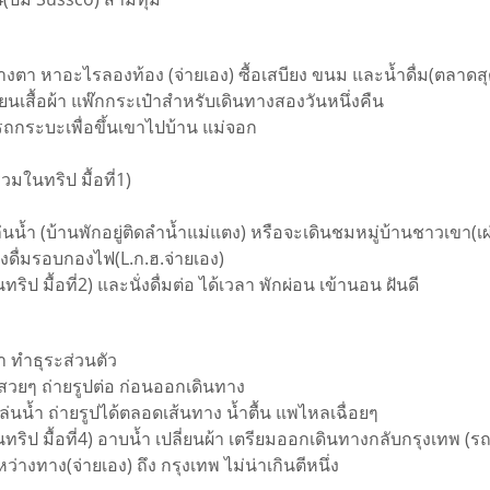
ล้างตา หาอะไรลองท้อง (จ่ายเอง) ซื้อเสบียง ขนม และน้ำดื่ม(ตลาด
ี่ยนเสื้อผ้า แพ๊กกระเป๋าสำหรับเดินทางสองวันหนึ่งคืน
นรถกระบะเพื่อขึ้นเขาไปบ้าน แม่จอก
มในทริป มื้อที่1)
เล่นน้ำ (บ้านพักอยู่ติดลำน้ำแม่แตง) หรือจะเดินชมหมู่บ้านชาวเขา(เผ
ั่งดื่มรอบกองไฟ(L.ก.ฮ.จ่ายเอง)
ป มื้อที่2) และนั่งดื่มต่อ ได้เวลา พักผ่อน เข้านอน ฝันดี
ตา ทำธุระส่วนตัว
ุมสวยๆ ถ่ายรูปต่อ ก่อนออกเดินทาง
ล่นน้ำ ถ่ายรูปได้ตลอดเส้นทาง น้ำตื้น แพไหลเฉื่อยๆ
ริป มื้อที่4) อาบน้ำ เปลี่ยนผ้า เตรียมออกเดินทางกลับกรุงเทพ (รถ
่างทาง(จ่ายเอง) ถึง กรุงเทพ ไม่น่าเกินตีหนึ่ง