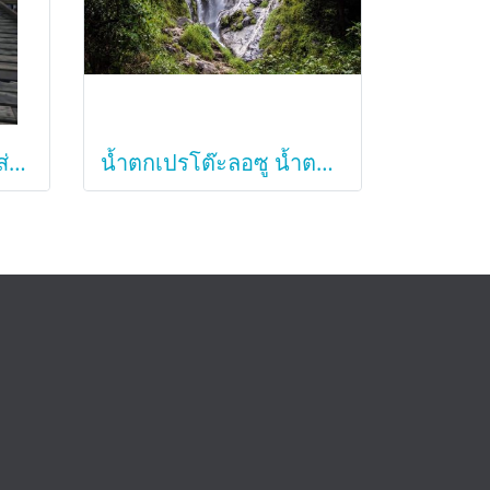
สะพานมอณ ล่องเรือ ใส่บาตรเช้า สังขละบุรี
น้ำตกเปรโต๊ะลอซู น้ำตกรูปหัวใจ ดอยมะม่วงสามหมื่น