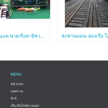
นอนแพ พายเรือคายัค เขื่อนเชี่ยวหลาน กุ้ยหลินเมืองไทย
MENU
หน้าแรก
บทความ
ทัวร์
เกี่ยวกับไกด์บางกอก