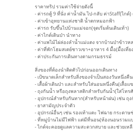
ราคาทริป รวมค่าใช้จ่ายดังนี้
- ค่ารถตู้ 9 ที่นั่ง ค่าน้ำมัน ไป-กลับ ค่าStaff(ไก
- ค่าเข้าอุทยานแห่งชาติ น้ำตกหมอกฟ้า
- ค่ารถ รับขึ้นไปบ้านแม่จอก(จุดเริ่มต้นเดินเท้า)
- ค่าไกด์เดินป่า นำทาง
- ค่าแพไม้ไผ่ล่องลำน้ำแม่แตง จากบ้านป่าข้า
- ค่าที่พักโฮมสเตย์ชาวเขา+อาหาร 4 มื้อ(มื้อเที่ยง-
- ค่าประกันการเดินทางตามกรมธรรม์
สิ่งของที่ต้องนำติดตัวไปก่อนออกเดินทาง
- เป้ขนาดเล็กสำหรับสิ่งของจำเป็นสองวันหนึ่งคื
- เสื้อผ้าเดินป่า และสำหรับใส่นอนหนึ่งคืน(เสื
- ถุงกันน้ำ หรือถุงพลาสติกสำหรับกันน้ำ(ใส่โทรศ
- อุปกรณ์สำหรับกันทาก(สำหรับหน้าฝน) เช่น ถุ
- ยาสามัญประจำตัว
- อุปกรณ์อื่นๆ เช่น รองเท้าแตะ ไฟฉาย กระดาษ
- ที่หมู่บ้านไม่มีไฟฟ้า แต่มีที่นอน(ห้องนอนร
- ไกด์จะคอยดูแลความสะดวกสบาย และช่วยเหลือ