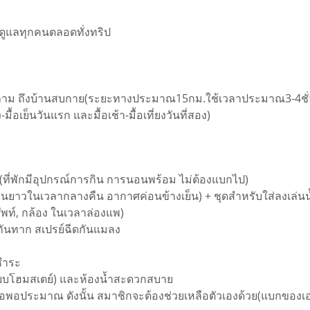
ด์) ดูแลทุกคนตลอดทั่งทริป
วหลาม ถึงบ้านสบกาย(ระยะทางประมาณ15กม.ใช้เวลาประมาณ3-4ชั่วโ
มื้อเย็นวันแรก และมื้อเช้า-มื้อเที่ยงวันที่สอง)
น(ที่พักมีอุปกรณ์การกิน การนอนพร้อม ไม่ต้องแบกไป)
้อแขนยาวในเวลากลางคืน อากาศค่อนข้างเย็น) + ชุดสำหรับใส่ลงเล่นน
ัพท์, กล้อง ในเวลาล่องแพ)
งกันทาก สเปรย์ฉีดกันแมลง
ชำระ
วมแบบโฮมสเตย์) และห้องน้ำสะดวกสบาย
พอประมาณ ดังนั้น สมาชิกจะต้องช่วยเหลือตัวเองด้วย(แบกของเ