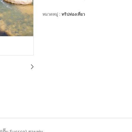
หมวดหมู่ :
ทริปท่องเที่ยว
(ปั๊ม Sussco) สามทุ่ม