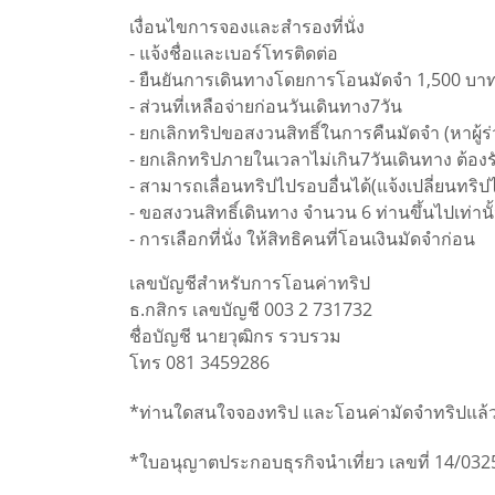
เงื่อนไขการจองและสำรองที่นั่ง
- แจ้งชื่อและเบอร์โทรติดต่อ
- ยืนยันการเดินทางโดยการโอนมัดจำ 1,500 บา
- ส่วนที่เหลือจ่ายก่อนวันเดินทาง7วัน
- ยกเลิกทริปขอสงวนสิทธิ์ในการคืนมัดจำ (หาผู้ร
- ยกเลิกทริปภายในเวลาไม่เกิน7วันเดินทาง ต้อง
- สามารถเลื่อนทริปไปรอบอื่นได้(แจ้งเปลี่ยนทริปไ
- ขอสงวนสิทธิ์เดินทาง จำนวน 6 ท่านขึ้นไปเท่านั
- การเลือกที่นั่ง ให้สิทธิคนที่โอนเงินมัดจำก่อน
เลขบัญชีสำหรับการโอนค่าทริป
ธ.กสิกร เลขบัญชี 003 2 731732
ชื่อบัญชี นายวุฒิกร รวบรวม
โทร 081 3459286
*ท่านใดสนใจจองทริป และโอนค่ามัดจำทริปแล้ว 
*ใบอนุญาตประกอบธุรกิจนำเที่ยว เลขที่ 14/032