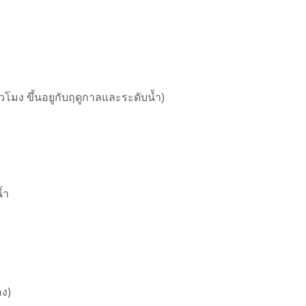
มง ขึ้นอยูกับฤดูกาลและระดับน้ำ)
้ำ
อง)