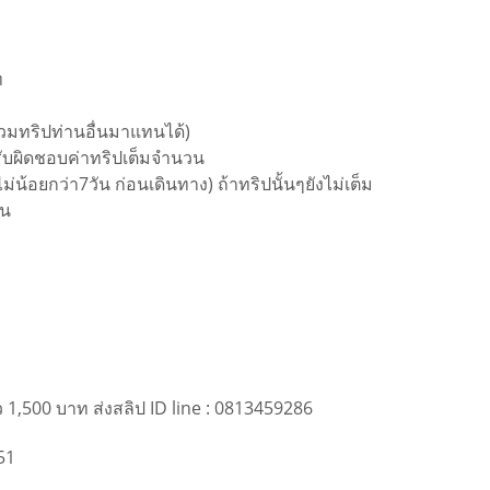
ท
่วมทริปท่านอื่นมาแทนได้)
รับผิดชอบค่าทริปเต็มจำนวน
ม่น้อยกว่า7วัน ก่อนเดินทาง) ถ้าทริปนั้นๆยังไม่เต็ม
้น
1,500 บาท ส่งสลิป ID line : 0813459286
51